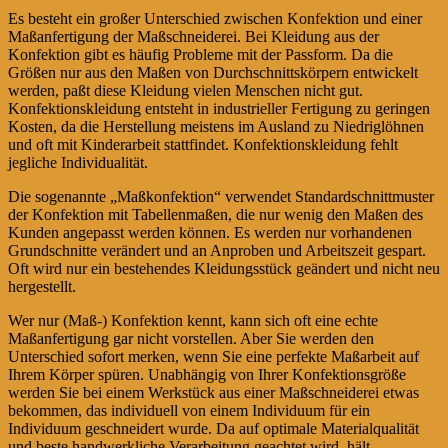
Es besteht ein großer Unterschied zwischen Konfektion und einer
Maßanfertigung der Maßschneiderei. Bei Kleidung aus der
Konfektion gibt es häufig Probleme mit der Passform. Da die
Größen nur aus den Maßen von Durchschnittskörpern entwickelt
werden, paßt diese Kleidung vielen Menschen nicht gut.
Konfektionskleidung entsteht in industrieller Fertigung zu geringen
Kosten, da die Herstellung meistens im Ausland zu Niedriglöhnen
und oft mit Kinderarbeit stattfindet. Konfektionskleidung fehlt
jegliche Individualität.
Die sogenannte „Maßkonfektion“ verwendet Standardschnittmuster
der Konfektion mit Tabellenmaßen, die nur wenig den Maßen des
Kunden angepasst werden können. Es werden nur vorhandenen
Grundschnitte verändert und an Anproben und Arbeitszeit gespart.
Oft wird nur ein bestehendes Kleidungsstück geändert und nicht neu
hergestellt.
Wer nur (Maß-) Konfektion kennt, kann sich oft eine echte
Maßanfertigung gar nicht vorstellen. Aber Sie werden den
Unterschied sofort merken, wenn Sie eine perfekte Maßarbeit auf
Ihrem Körper spüren. Unabhängig von Ihrer Konfektionsgröße
werden Sie bei einem Werkstück aus einer Maßschneiderei etwas
bekommen, das individuell von einem Individuum für ein
Individuum geschneidert wurde. Da auf optimale Materialqualität
und beste handwerkliche Verarbeitung geachtet wird, hält