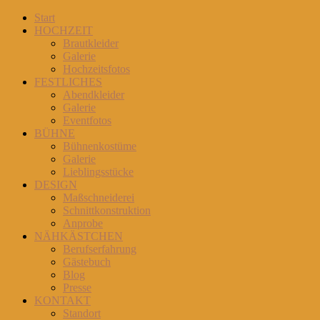
Start
HOCHZEIT
Brautkleider
Galerie
Hochzeitsfotos
FESTLICHES
Abendkleider
Galerie
Eventfotos
BÜHNE
Bühnenkostüme
Galerie
Lieblingsstücke
DESIGN
Maßschneiderei
Schnittkonstruktion
Anprobe
NÄHKÄSTCHEN
Berufserfahrung
Gästebuch
Blog
Presse
KONTAKT
Standort