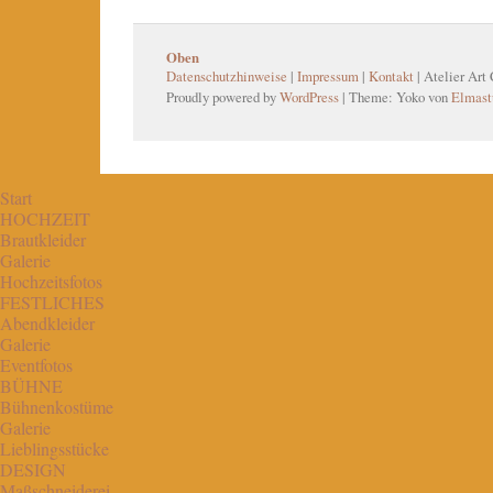
Oben
Datenschutzhinweise
|
Impressum
|
Kontakt
| Atelier Art
Proudly powered by
WordPress
|
Theme: Yoko von
Elmast
Start
HOCHZEIT
Brautkleider
Galerie
Hochzeitsfotos
FESTLICHES
Abendkleider
Galerie
Eventfotos
BÜHNE
Bühnenkostüme
Galerie
Lieblingsstücke
DESIGN
Maßschneiderei