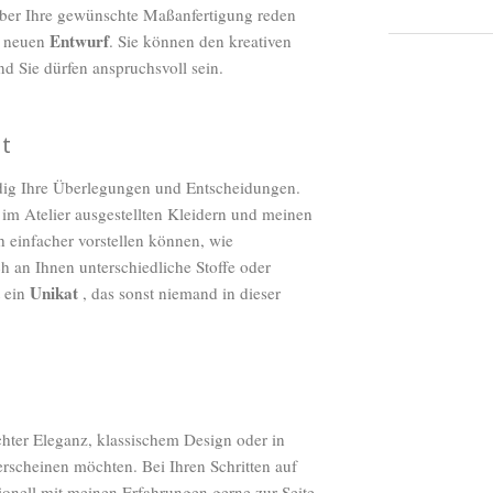
ber Ihre gewünschte
Maßanfertigung
reden
Entwurf
en neuen
. Sie können den kreativen
d Sie dürfen anspruchsvoll sein.
ht
ldig Ihre Überlegungen und Entscheidungen.
im Atelier ausgestellten Kleidern und meinen
h einfacher vorstellen können, wie
h an Ihnen unterschiedliche Stoffe oder
Unikat
t ein
, das sonst niemand in dieser
ichter Eleganz, klassischem Design oder in
erscheinen möchten. Bei Ihren Schritten auf
sionell mit meinen Erfahrungen gerne zur Seite.