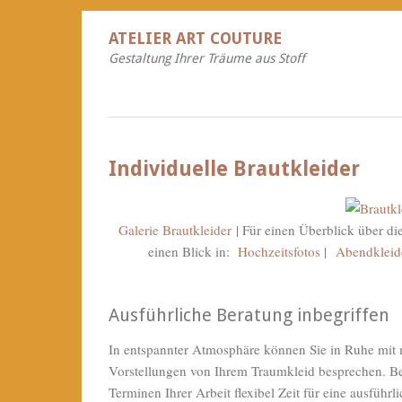
ATELIER ART COUTURE
Gestaltung Ihrer Träume aus Stoff
Individuelle Brautkleider
Galerie Brautkleider
| Für einen Überblick über di
einen Blick in:
Hochzeitsfotos
|
Abendkleid
Ausführliche Beratung inbegriffen
In entspannter Atmosphäre können Sie in Ruhe mit
Vorstellungen von Ihrem Traumkleid besprechen. B
Terminen Ihrer Arbeit flexibel Zeit für eine ausführl