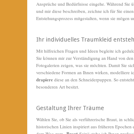
Ansprüche und Bedürfnisse eingehe. Während Sie ü
und mir diese beschreiben, zeichne ich für Sie ein
Entstehungsprozess
mitgestalten, wenn sie mögen un
Ihr individuelles Traumkleid entste
Mit hilfreichen Fragen und Ideen begleite ich gedu
Sie können mir zur Verständigung an Hand von den 
Fotogalerien zeigen, was sie möchten. Damit Sie sic
verschiedene Formen an Ihnen wirken, modelliere ic
drapiere
diese an den
Schneiderpuppen
. So entsteh
besonderen Art besitzt.
Gestaltung Ihrer Träume
Wählen Sie, ob Sie als verführerische Braut, in schl
historischen Linien inspiriert aus früheren Epochen 
Braut
dem Weg zum „
-Sein“ stehe ich Ihnen profes